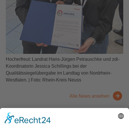
Hocherfreut: Landrat Hans-Jürgen Petrauschke und zdi-
Koordinatorin Jessica Schillings bei der
Qualitätssiegelübergabe im Landtag von Nordrhein-
Westfalen. | Foto: Rhein-Kreis Neuss
Alle News ansehen