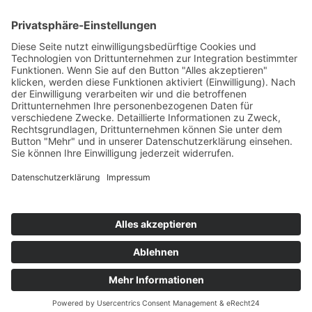
Kontakt
Messen
Zahlen und Fakten
Downloads
Denken Sie
Über uns
Der Niederrhein
News
Kernbranchen


Datenschutz
Impressum