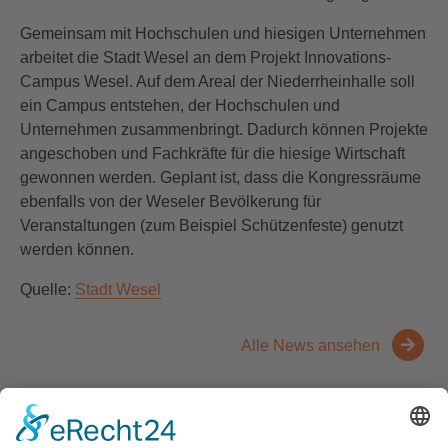
Gemeinsam mit Hochschulen und hiesigen Unternehmen
arbeitet die Stadt Wesel an dem Projekt Innovations-
Campus Wesel. Auf dem Areal der Niederrheinhalle soll
ein Campus entstehen, der Hochschulen und
Unternehmen zusammenbringt. Dadurch können Projekte
angeschoben und Fachkräfte für die hiesige Wirtschaft
gewonnen werden. Geplant ist, dass die Kongressräume
ebenfalls von der Weseler Bevölkerung für
Veranstaltungen (zum Beispiel Schützenfeste) genutzt
werden können.
Quelle:
Stadt Wesel
Alle News ansehen